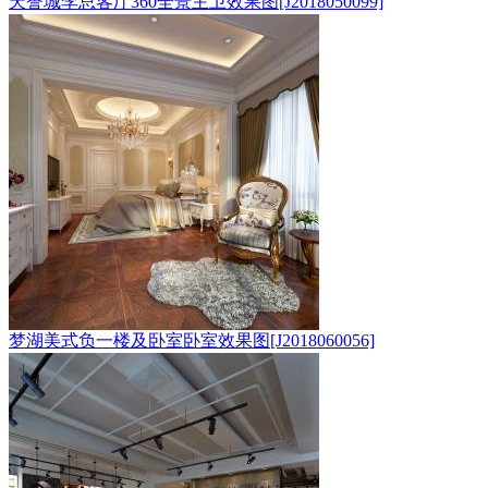
天誉城李总客厅360全景主卫效果图[J2018050099]
梦湖美式负一楼及卧室卧室效果图[J2018060056]