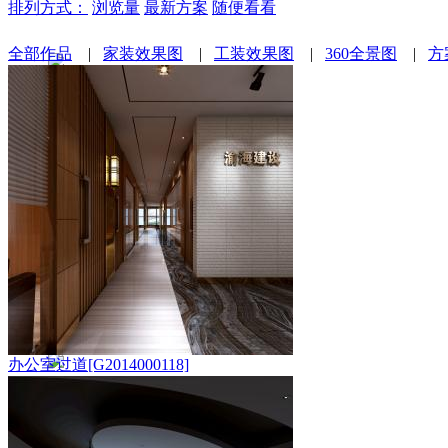
排列方式：
浏览量
最新方案
随便看看
全部作品
|
家装效果图
|
工装效果图
|
360全景图
|
方
办公室过道[G2014000118]