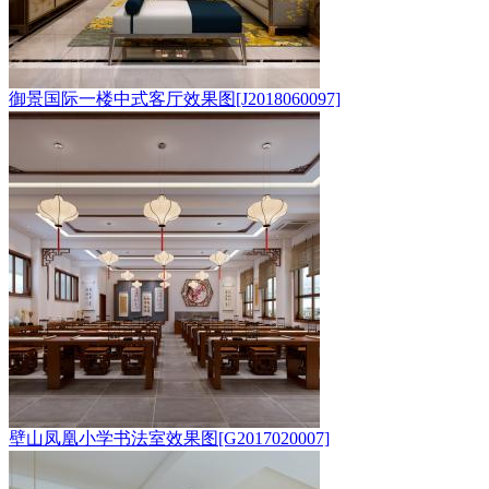
御景国际一楼中式客厅效果图[J2018060097]
壁山凤凰小学书法室效果图[G2017020007]