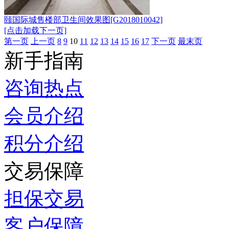
颐国际城售楼部卫生间效果图[G2018010042]
[点击加载下一页]
第一页
上一页
8
9
10
11
12
13
14
15
16
17
下一页
最末页
新手指南
咨询热点
会员介绍
积分介绍
交易保障
担保交易
客户保障