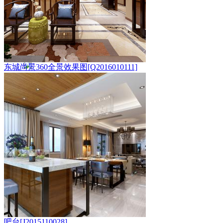
东城尚景360全景效果图[Q2016010111]
吧台[J2015110028]