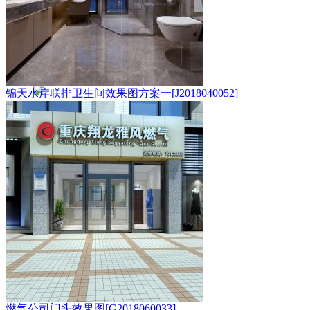
锦天水岸联排卫生间效果图方案一[J2018040052]
燃气公司门头效果图[G2018060033]