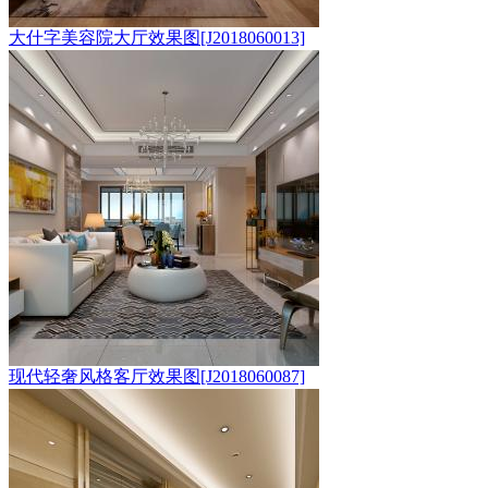
大什字美容院大厅效果图[J2018060013]
现代轻奢风格客厅效果图[J2018060087]