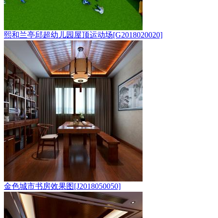
熙和兰亭邱超幼儿园屋顶运动场[G2018020020]
金色城市书房效果图[J2018050050]