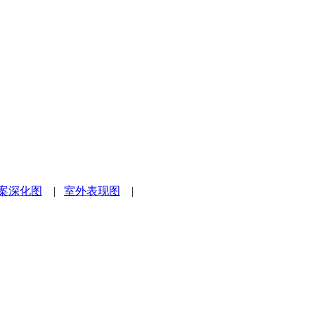
案深化图
|
室外表现图
|