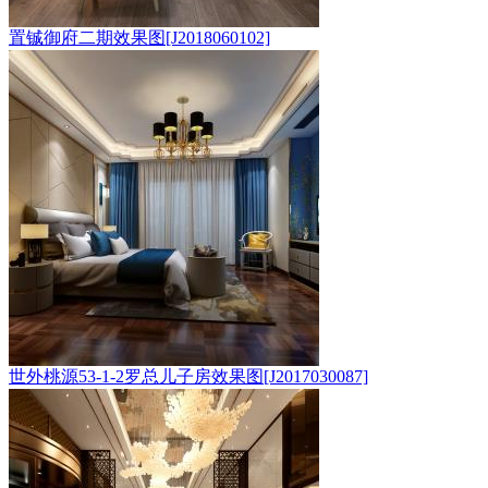
置铖御府二期效果图[J2018060102]
世外桃源53-1-2罗总儿子房效果图[J2017030087]