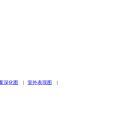
案深化图
|
室外表现图
|